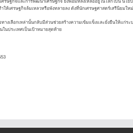
เศรษฐกิจและการพัฒนาเศรษฐกิจ ยังพอมีหลงเหลืออยู่ในโลกใบนี้ นโยบา
ห้เศรษฐกิจล้มเหลวหรือพังทลายลง ดังที่นักเศรษฐศาสตร์เสรีนิยมใหม
างเลือกเหล่านั้นกลับมีส่วนช่วยสร้างความเข้มแข็งและยั่งยืนให้แก่
ู้คนในประเทศเป็นเป้าหมายสุดท้าย
553