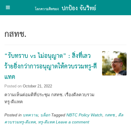
ปกป้อง จันวิทย์
โลกความคิดของ
Skip
to
กสทช.
content
“รับทราบ vs ไม่อนุญาต” : สิ่งที่เลว
ร้ายยิ่งกว่าการอนุญาตให้ควบรวมทรู-ดี
แทค
Posted on
October 21, 2022
ความเห็นต่อมติที่ประชุม กสทช. เรื่องดีลควบรวม
ทรู-ดีแทค
Posted in
บทความ
,
บล็อก
Tagged
NBTC Policy Watch
,
กสทช.
,
ดีล
ควบรวมทรู-ดีแทค
,
ทรู-ดีแทค
Leave a comment