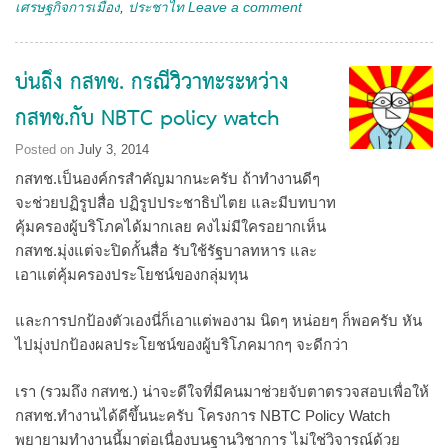
เศรษฐกิจการเมือง
,
ประชาไท
Leave a comment
บ่นถึง กสทช. กรณีวิวาทะระหว่าง
กสทช.กับ NBTC policy watch
Posted on
July 3, 2014
กสทช.เป็นองค์กรสำคัญมากนะครับ ถ้าทำงานดีๆ
จะช่วยปฏิรูปสื่อ ปฏิรูปประชาธิปไตย และมีบทบาท
คุ้มครองผู้บริโภคได้มากเลย คงไม่มีใครอยากเห็น
กสทช.มุ่งแต่จะปิดกั้นสื่อ รับใช้รัฐบาลทหาร และ
เอาแต่คุ้มครองประโยชน์ของกลุ่มทุน
และการปกป้องตัวเองนี่ก็เอาแต่พองาม นิดๆ หน่อยๆ ก็พอครับ หัน
ไปมุ่งปกป้องผลประโยชน์ของผู้บริโภคมากๆ จะดีกว่า
เรา (รวมถึง กสทช.) น่าจะดีใจที่มีคนมาช่วยจับตาตรวจสอบเพื่อให้
กสทช.ทำงานได้ดีขึ้นนะครับ โครงการ NBTC Policy Watch
พยายามทำงานนี้มาต่อเนื่องบนฐานวิชาการ ไม่ใช่วิจารณ์ด้วย