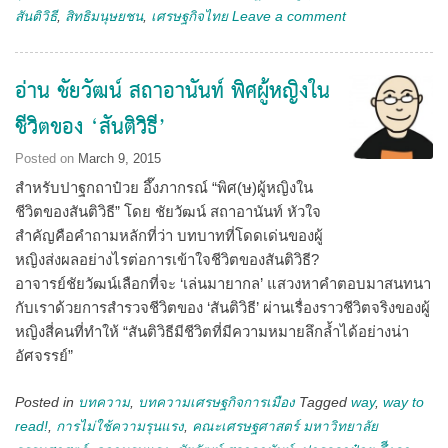
สันติวิธี
,
สิทธิมนุษยชน
,
เศรษฐกิจไทย
Leave a comment
อ่าน ชัยวัฒน์ สถาอานันท์ พิศผู้หญิงใน
ชีวิตของ ‘สันติวิธี’
Posted on
March 9, 2015
สำหรับปาฐกถาป๋วย อึ๊งภากรณ์ “พิศ(ษ)ผู้หญิงใน
ชีวิตของสันติวิธี” โดย ชัยวัฒน์ สถาอานันท์ หัวใจ
สำคัญคือคำถามหลักที่ว่า บทบาทที่โดดเด่นของผู้
หญิงส่งผลอย่างไรต่อการเข้าใจชีวิตของสันติวิธี?
อาจารย์ชัยวัฒน์เลือกที่จะ ‘เล่นมายากล’ แสวงหาคำตอบมาสนทนา
กับเราด้วยการสำรวจชีวิตของ ‘สันติวิธี’ ผ่านเรื่องราวชีวิตจริงของผู้
หญิงสี่คนที่ทำให้ “สันติวิธีมีชีวิตที่มีความหมายลึกล้ำได้อย่างน่า
อัศจรรย์”
Posted in
บทความ
,
บทความเศรษฐกิจการเมือง
Tagged
way
,
way to
read!
,
การไม่ใช้ความรุนแรง
,
คณะเศรษฐศาสตร์ มหาวิทยาลัย