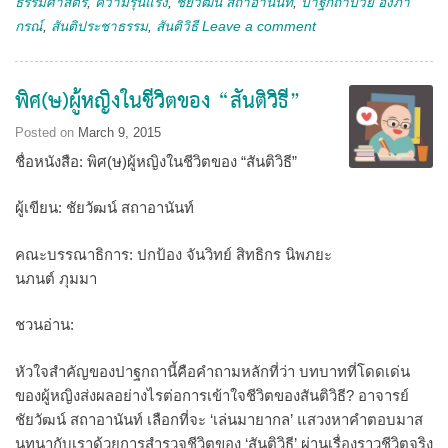
ธรรมศาสตร์
,
ความรุนแรง
,
ชัยวัฒน์ สถาอานันท์
,
ปาฐกถาป๋วย อึีงภา
กรณ์
,
สันติประชาธรรม
,
สันติวิธี
Leave a comment
พิศ(ษ)ผู้หญิงในชีวิตของ “สันติวิธี”
Posted on
March 9, 2015
ชื่อหนังสือ: พิศ(ษ)ผู้หญิงในชีวิตของ “สันติวิธี”
ผู้เขียน: ชัยวัฒน์ สถาอานันท์
คณะบรรณาธิการ: ปกป้อง จันวิทย์ สิทธิกร นิพภยะ
นภนต์ ภุมมา
ชวนอ่าน:
หัวใจสำคัญของปาฐกถานี้คือคำถามหลักที่ว่า บทบาทที่โดดเด่น
ของผู้หญิงส่งผลอย่างไรต่อการเข้าใจชีวิตของสันติวิธี? อาจารย์
ชัยวัฒน์ สถาอานันท์ เลือกที่จะ ‘เล่นมายากล’ แสวงหาคำตอบมาส
นทนากับเราด้วยการสำรวจชีวิตของ ‘สันติวิธี’ ผ่านเรื่องราวชีวิตจริง