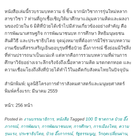
หนังสือเล่มนี้รวบรวมบทความ 6 ชิ้น จากนักวิชาการรุ่นใหม่หลาก
สาขาวิชา 7 ท่านที่ถูกเชื้อเชิญให้มาศึกษาแง่มุมความคิดและผลงา
นของป๋วยใน 6 มิติที่ป๋วยได้เข้าไปมีส่วนเกี่ยวข้องอย่างสำคัญ คือ
การพัฒนาเศรษฐกิจ การพัฒนาชนบท การศึกษา สิทธิมนุษยชน
สันติวิธี และประชาธิปไตย จุดมุ่งหมายที่ต้องการมิใช่รวมบทความ
งานเขียนที่สรรเสริญเยินยอบุรุษที่ชื่อป๋วย อึ๊งภากรณ์ ซึ่งย่อมมิใช่สิ่ง
ที่ท่านปรารถนาเป็นแน่แท้ แต่หากคือการรวมบทความที่ผ่านการ
ศึกษาวิจัยอย่างเจาะลึกจริงจังถึงเนื้อหาความคิด มรดกตกทอด และ
ความเชื่อมโยงถึงสิ่งที่ป๋วยได้ทำไว้ในอดีตกับสังคมไทยในปัจจุบัน
สำนักพิมพ์: มูลนิธิโครงการตำราสังคมศาสตร์และมนุษยศาสตร์
พิมพ์ครั้งแรก: มีนาคม 2559
หน้า: 256 หน้า
Posted in
งานบรรณาธิการ
,
หนังสือ
Tagged
100 ปี ชาตกาล ป๋วย อึ๊ง
ภากรณ์
,
การพัฒนา
,
การพัฒนาชนบท
,
การศึกษา
,
การเมืองไทย
,
ความ
รุนแรง
,
ประชาธิปไตย
,
ป๋วย อึ๊งภากรณ์
,
รัฐธรรมนูญ
,
วิกฤตเปลี่ยนผ่าน
,