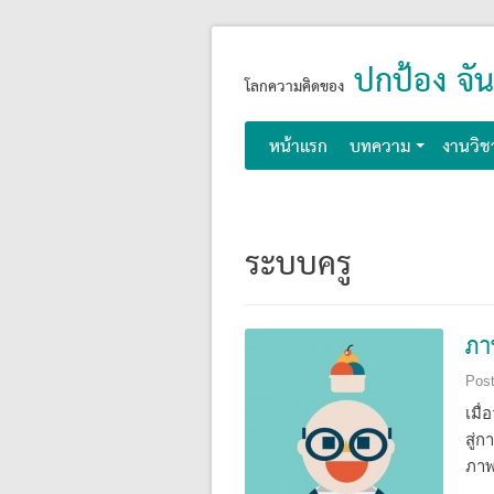
Skip
ปกป้อง จัน
to
โลกความคิดของ
content
หน้าแรก
บทความ
งานวิช
ระบบครู
ภา
Pos
เมื
สู่
ภาพ