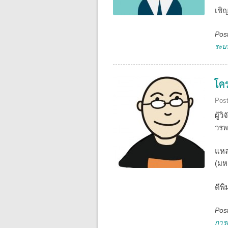
เชิ
Pos
ระบ
โคร
Pos
ผู้ว
วรพจ
แหล
(มห
ตีพ
Pos
การเ