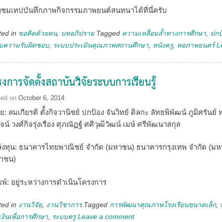
ญชมเทปบันทึกภาพกิจกรรมภาพยนต์สนทนาได้ที่นี่ครับ
ted in
ขอคิดด้วยคน
,
บทอภิปราย
Tagged
ความเหลื่อมล้ำทางการศึกษา
,
ปกป้
บความรับผิดชอบ
,
ระบบประเมินคุณภาพสถานศึกษา
,
หนังครู
,
หอภาพยนตร์
L
งการจัดตั้งสถาบันวิจัยระบบการเรียนรู้
ted on
October 6, 2014
ิจัย: สมเกียรติ ตั้้งกิจวานิชย์ ปกป้อง จันวิทย์ ดิลกะ ลัทธพิพัฒน์ ภูมิศรัน
น์ วงศ์กิจรุ่งเรือง ศุภณัฏฐ์ ศศิวุฒิวัฒน์ เมษ์ ศรีพัฒนาสกุล
่งทุน: ธนาคารไทยพาณิชย์ จำกัด (มหาชน) ธนาคารกรุงเทพ จำกัด (ม
าชน)
ิมพ์: อยู่ระหว่างการดำเนินโครงการ
ted in
งานวิจัย
,
งานวิชาการ
Tagged
การพัฒนาคุณภาพโรงเรียนขนาดเล็ก
,
งินเพื่อการศึกษา
,
ระบบครู
Leave a comment