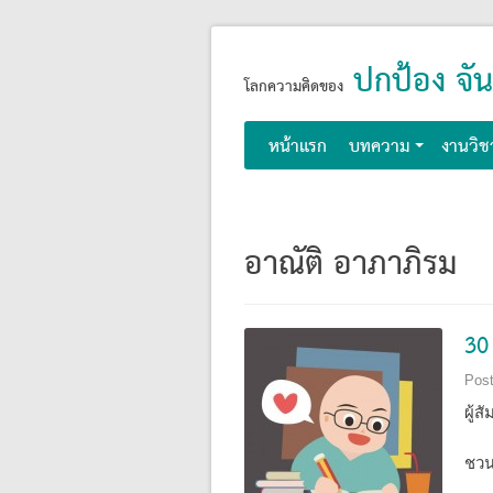
Skip
ปกป้อง จัน
to
โลกความคิดของ
content
หน้าแรก
บทความ
งานวิช
อาณัติ อาภาภิรม
30
Pos
ผู้ส
ชวน