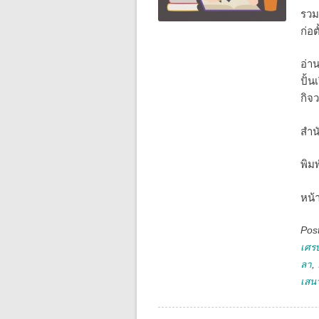
รวม
ก่อต
อ่า
ปั้
กิจว
สำน
พิม
หน้
Pos
เศร
ลา
,
เสนา