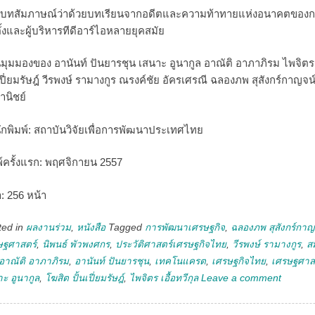
บทสัมภาษณ์ว่าด้วยบทเรียนจากอดีตและความท้าทายแห่งอนาคตของก
ั้งและผู้บริหารทีดีอาร์ไอหลายยุคสมัย
นมุมมองของ อานันท์ ปันยารชุน เสนาะ อูนากูล อาณัติ อาภาภิรม ไพจิตร 
นเปี่ยมรัษฎ์ วีรพงษ์ รามางกูร ณรงค์ชัย อัครเศรณี ฉลองภพ สุสังกร์กาญจน
านิชย์
ักพิมพ์: สถาบันวิจัยเพื่อการพัฒนาประเทศไทย
พ์ครั้งแรก: พฤศจิกายน 2557
า: 256 หน้า
ted in
ผลงานร่วม
,
หนังสือ
Tagged
การพัฒนาเศรษฐกิจ
,
ฉลองภพ สุสังกร์กาญ
ษฐศาสตร์
,
นิพนธ์ พัวพงศกร
,
ประวัติศาสตร์เศรษฐกิจไทย
,
วีรพงษ์ รามางกูร
,
สม
อาณัติ อาภาภิรม
,
อานันท์ ปันยารชุน
,
เทคโนแครต
,
เศรษฐกิจไทย
,
เศรษฐศาส
ะ อูนากูล
,
โฆสิต ปั้นเปี่ยมรัษฎ์
,
ไพจิตร เอื้อทวีกุล
Leave a comment