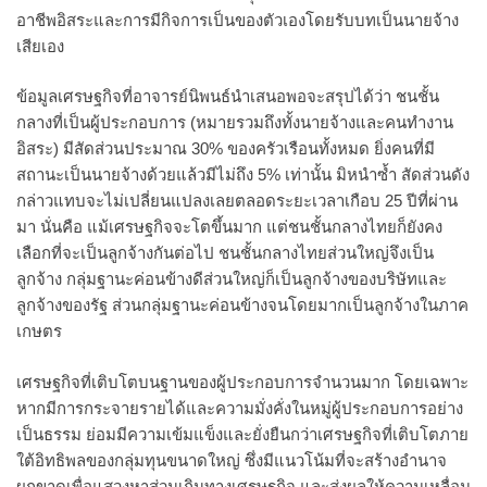
อาชีพอิสระและการมีกิจการเป็นของตัวเองโดยรับบทเป็นนายจ้าง
เสียเอง
ข้อมูลเศรษฐกิจที่อาจารย์นิพนธ์นำเสนอพอจะสรุปได้ว่า ชนชั้น
กลางที่เป็นผู้ประกอบการ (หมายรวมถึงทั้งนายจ้างและคนทำงาน
อิสระ) มีสัดส่วนประมาณ 30% ของครัวเรือนทั้งหมด ยิ่งคนที่มี
สถานะเป็นนายจ้างด้วยแล้วมีไม่ถึง 5% เท่านั้น มิหนำซ้ำ สัดส่วนดัง
กล่าวแทบจะไม่เปลี่ยนแปลงเลยตลอดระยะเวลาเกือบ 25 ปีที่ผ่าน
มา นั่นคือ แม้เศรษฐกิจจะโตขึ้นมาก แต่ชนชั้นกลางไทยก็ยังคง
เลือกที่จะเป็นลูกจ้างกันต่อไป ชนชั้นกลางไทยส่วนใหญ่จึงเป็น
ลูกจ้าง กลุ่มฐานะค่อนข้างดีส่วนใหญ่ก็เป็นลูกจ้างของบริษัทและ
ลูกจ้างของรัฐ ส่วนกลุ่มฐานะค่อนข้างจนโดยมากเป็นลูกจ้างในภาค
เกษตร
เศรษฐกิจที่เติบโตบนฐานของผู้ประกอบการจำนวนมาก โดยเฉพาะ
หากมีการกระจายรายได้และความมั่งคั่งในหมู่ผู้ประกอบการอย่าง
เป็นธรรม ย่อมมีความเข้มแข็งและยั่งยืนกว่าเศรษฐกิจที่เติบโตภาย
ใต้อิทธิพลของกลุ่มทุนขนาดใหญ่ ซึ่งมีแนวโน้มที่จะสร้างอำนาจ
ผูกขาดเพื่อแสวงหาส่วนเกินทางเศรษฐกิจ และส่งผลให้ความเหลื่อม