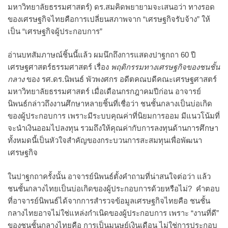
มหาวิทยาลัยธรรมศาสตร์) ดร.สมคิดพยายามจะเสนอว่า ทางรอด
ของเศรษฐกิจไทยคือการเปลี่ยนสภาพจาก “เศรษฐกิจรับจ้าง” ให้
เป็น “เศรษฐกิจผู้ประกอบการ”
อ่านบทสัมภาษณ์ชิ้นนี้แล้ว ผมนึกถึงการแสดงปาฐกถา 60 ปี
เศรษฐศาสตร์ธรรมศาสตร์ เรื่อง
พฤติกรรมทางเศรษฐกิจของชนชั้น
กลาง
ของ รศ.ดร.นิพนธ์ พัวพงศกร อดีตคณบดีคณะเศรษฐศาสตร์
มหาวิทยาลัยธรรมศาสตร์ เมื่อเดือนกรกฎาคมปีก่อน อาจารย์
นิพนธ์กล่าวถึงงานศึกษาหลายชิ้นที่เชื่อว่า ชนชั้นกลางเป็นบ่อเกิด
ของผู้ประกอบการ เพราะมีระบบคุณค่าที่นิยมการออม มีแนวโน้มที่
จะนำเงินออมไปลงทุน รวมถึงให้คุณค่ากับการลงทุนด้านการศึกษา
ทั้งหมดนี้เป็นหัวใจสำคัญของกระบวนการสะสมทุนเพื่อพัฒนา
เศรษฐกิจ
ในปาฐกถาครั้งนั้น อาจารย์นิพนธ์ตั้งคำถามที่น่าสนใจต่อว่า แล้ว
ชนชั้นกลางไทยเป็นบ่อเกิดของผู้ประกอบการด้วยหรือไม่? คำตอบ
ที่อาจารย์นิพนธ์ได้จากการสำรวจข้อมูลเศรษฐกิจไทยคือ ชนชั้น
กลางไทยอาจไม่ใช่แหล่งกำเนิดของผู้ประกอบการ เพราะ “งานที่ดี”
ของชนชั้นกลางไทยคือ การเป็นมนุษย์เงินเดือน ไม่ใช่การประกอบ