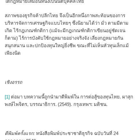
ใต้กฎหมายเสมือนหนึ่งเป็นนิติบุคคลไทย
สภาพของธุรกิจค้าปลีกไทย จึงเป็นอีกหนึ่งภาพสะท้อนของการ
บริหารจัดการเศรษฐกิจแบบไทยๆ ซึ่งนิยามได้ว่า มั่ว ตามมีตาม
เกิด ไร้กฎเกณฑ์กติกา (แม้จะมีกฎเกณฑ์กติกาเขียนอยู่ชัดเจน
ก็ตาม) ไร้การบังคับใช้กฎหมายอย่างจริงจัง เลี่ยงกฎหมายกัน
สนุกสนาน และปกป้องทุนใหญ่ยิ่งชีพ ขณะที่ไม่เห็นหัวทุนเล็กแม้
เพียงนิด
เชิงอรรถ
[1]
ต่อมา บทความนี้ถูกนำมาตีพิมพ์ใน การต่อสู้ของทุนไทย. ผาสุก
พงษ์ไพจิตร, บรรณาธิการ. (2549). กรุงเทพฯ: มติชน.
ตีพิมพ์ครั้งแรก:
หนังสือพิมพ์ประชาชาติธุรกิจ ฉบับวันที่ 24