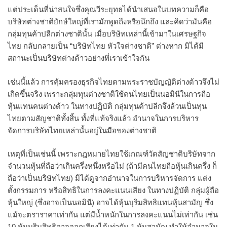
แต่ประเด็นที่น่าสนใจซึ่งคุณวีระยุทธได้นำเสนอในบทความก็คือ
บริษัทต่างชาติยักษ์ใหญ่ที่เรามักพูดถึงหรือนึกถึง และคิดว่ามันคือ
กลุ่มทุนค้าปลีกต่างชาตินั้น เมื่อบริษัทเหล่านี้เข้ามาในเศรษฐกิจ
ไทย กลับกลายเป็น “บริษัทไทย หัวใจต่างชาติ” ต่างหาก มิได้มี
สถานะเป็นบริษัทต่างด้าวอย่างที่เราเข้าใจกัน
เช่นนี้แล้ว การคุ้มครองธุรกิจไทยตามพระราชบัญญัติต่างด้าวจึงไม่
เกิดขึ้นจริง เพราะกลุ่มทุนต่างชาติใช้คนไทยเป็นนอมินีในการถือ
หุ้นแทนคนต่างด้าว ในทางปฏิบัติ กลุ่มทุนค้าปลีกจึงล้วนเป็นทุน
ไทยตามสัญชาติทั้งสิ้น ทั้งที่แท้จริงแล้ว อำนาจในการบริหาร
จัดการบริษัทไทยเหล่านั้นอยู่ในมือของต่างชาติ
เหตุที่เป็นเช่นนี้ เพราะกฎหมายไทยใช้เกณฑ์วัดสัญชาติบริษัทจาก
จำนวนหุ้นที่ถือว่าเกินครึ่งหนึ่งหรือไม่ (ถ้ามีคนไทยถือหุ้นเกินครึ่ง ก็
ถือว่าเป็นบริษัทไทย) มิได้ดูจากอำนาจในการบริหารจัดการ แต่ง
ตั้งกรรมการ หรือสิทธิในการลงคะแนนเสียง ในทางปฏิบัติ กลุ่มผู้ถือ
หุ้นใหญ่ (ซึ่งอาจเป็นนอมินี) อาจได้หุ้นบุริมสิทธิแทนหุ้นสามัญ ซึ่ง
แม้จะตราราคาเท่ากัน แต่มีน้ำหนักในการลงคะแนนไม่เท่ากัน เช่น
10 หุ้นบุริมสิทธิอาจออกเสียงได้เท่ากับ 1 หุ้นสามัญ ทำให้อำนาจใน