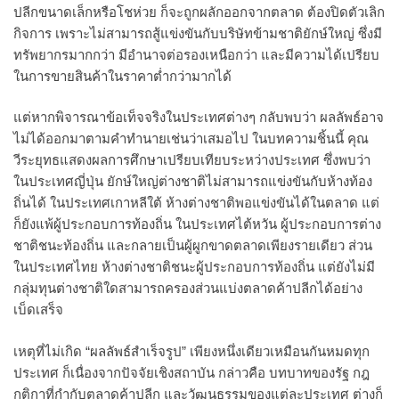
ปลีกขนาดเล็กหรือโชห่วย ก็จะถูกผลักออกจากตลาด ต้องปิดตัวเลิก
กิจการ เพราะไม่สามารถสู้แข่งขันกับบริษัทข้ามชาติยักษ์ใหญ่ ซึ่งมี
ทรัพยากรมากกว่า มีอำนาจต่อรองเหนือกว่า และมีความได้เปรียบ
ในการขายสินค้าในราคาต่ำกว่ามากได้
แต่หากพิจารณาข้อเท็จจริงในประเทศต่างๆ กลับพบว่า ผลลัพธ์อาจ
ไม่ได้ออกมาตามคำทำนายเช่นว่าเสมอไป ในบทความชิ้นนี้ คุณ
วีระยุทธแสดงผลการศึกษาเปรียบเทียบระหว่างประเทศ ซึ่งพบว่า
ในประเทศญี่ปุ่น ยักษ์ใหญ่ต่างชาติไม่สามารถแข่งขันกับห้างท้อง
ถิ่นได้ ในประเทศเกาหลีใต้ ห้างต่างชาติพอแข่งขันได้ในตลาด แต่
ก็ยังแพ้ผู้ประกอบการท้องถิ่น ในประเทศไต้หวัน ผู้ประกอบการต่าง
ชาติชนะท้องถิ่น และกลายเป็นผู้ผูกขาดตลาดเพียงรายเดียว ส่วน
ในประเทศไทย ห้างต่างชาติชนะผู้ประกอบการท้องถิ่น แต่ยังไม่มี
กลุ่มทุนต่างชาติใดสามารถครองส่วนแบ่งตลาดค้าปลีกได้อย่าง
เบ็ดเสร็จ
เหตุที่ไม่เกิด “ผลลัพธ์สำเร็จรูป” เพียงหนึ่งเดียวเหมือนกันหมดทุก
ประเทศ ก็เนื่องจากปัจจัยเชิงสถาบัน กล่าวคือ บทบาทของรัฐ กฎ
กติกาที่กำกับตลาดค้าปลีก และวัฒนธรรมของแต่ละประเทศ ต่างก็