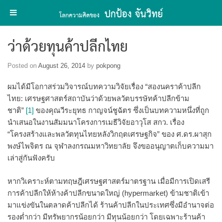
ปกป้อง จันวิทย์
โลกความคิดของ
Skip
ว่าด้วยทุนค้าปลีกไทย
to
content
Posted on
August 26, 2014
by
pokpong
ผมได้มีโอกาสร่วมวิจารณ์บทความวิจัยเรื่อง “สองนคราค้าปลีก
ไทย: เศรษฐศาสตร์สถาบันว่าด้วยพลวัตบรรษัทค้าปลีกข้าม
ชาติ”
[1]
ของคุณวีระยุทธ กาญจน์ชูฉัตร ซึ่งเป็นบทความหนึ่งที่ถูก
นำเสนอในงานสัมมนาโครงการเมธีวิจัยอาวุโส สกว. เรื่อง
“โครงสร้างและพลวัตทุนไทยหลังวิกฤตเศรษฐกิจ” ของ ศ.ดร.ผาสุก
พงษ์ไพจิตร ณ จุฬาลงกรณมหาวิทยาลัย จึงขออนุญาตเก็บความมา
เล่าสู่กันฟังครับ
หากวิเคราะห์ตามทฤษฎีเศรษฐศาสตร์มาตรฐาน เมื่อมีการเปิดเสรี
การค้าปลีกให้ห้างค้าปลีกขนาดใหญ่ (hypermarket) ข้ามชาติเข้า
มาแข่งขันในตลาดค้าปลีกได้ ร้านค้าปลีกในประเทศซึ่งมีอำนาจต่อ
รองต่ำกว่า มีทรัพยากรน้อยกว่า มีทุนน้อยกว่า โดยเฉพาะร้านค้า