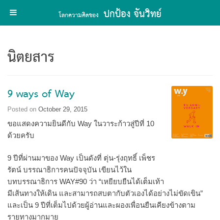
ปกป้อง จันวิทย์
โลกความคิดของ
Skip
to
นิตยสาร
content
9 ways of Way
Posted on
October 29, 2015
ขอแสดงความยินดีกับ Way ในวาระก้าวสู่ปีที่ 10
ด้วยครับ
9 ปีที่ผ่านมาของ Way เป็นดังที่ ตุ่น-รุ่งฤทธิ์ เพ็ชร
รัตน์ บรรณาธิการคนปัจจุบัน เขียนไว้ใน
บทบรรณาธิการ WAY#90 ว่า “เหยียบยืนได้เต็มเท้า
มีเส้นทางให้เดิน และสามารถสบตากับตัวเองได้อย่างไม่ขัดเขิน”
และเป็น 9 ปีที่เต็มไปด้วยผู้อ่านและผองเพื่อนยืนเคียงข้างตาม
รายทางมากมาย