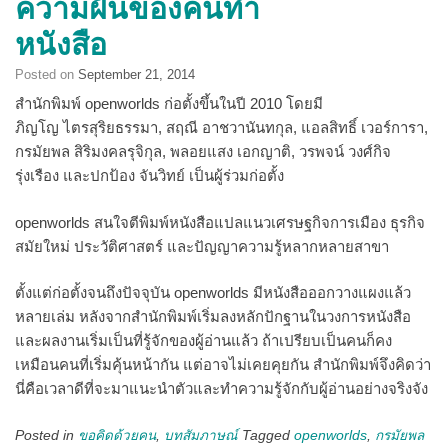
ความฝันของคนทำ
หนังสือ
Posted on
September 21, 2014
สำนักพิมพ์ openworlds ก่อตั้งขึ้นในปี 2010 โดยมี
ภิญโญ ไตรสุริยธรรมา, สฤณี อาชวานันทกุล, แอลสิทธิ์ เวอร์การา,
กรมัยพล สิริมงคลรุจิกุล, พลอยแสง เอกญาติ, วรพจน์ วงศ์กิจ
รุ่งเรือง และปกป้อง จันวิทย์ เป็นผู้ร่วมก่อตั้ง
openworlds สนใจตีพิมพ์หนังสือแปลแนวเศรษฐกิจการเมือง ธุรกิจ
สมัยใหม่ ประวัติศาสตร์ และปัญญาความรู้หลากหลายสาขา
ตั้งแต่ก่อตั้งจนถึงปัจจุบัน openworlds มีหนังสือออกวางแผงแล้ว
หลายเล่ม หลังจากสำนักพิมพ์เริ่มลงหลักปักฐานในวงการหนังสือ
และผลงานเริ่มเป็นที่รู้จักของผู้อ่านแล้ว ถ้าเปรียบเป็นคนก็คง
เหมือนคนที่เริ่มคุ้นหน้ากัน แต่อาจไม่เคยคุยกัน สำนักพิมพ์จึงคิดว่า
นี่คือเวลาดีที่จะมาแนะนำตัวและทำความรู้จักกับผู้อ่านอย่างจริงจัง
Posted in
ขอคิดด้วยคน
,
บทสัมภาษณ์
Tagged
openworlds
,
กรมัยพล